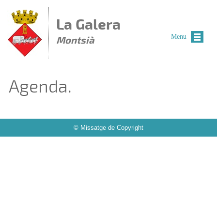
Vés al contingut
La Galera
Menu
Montsià
Agenda.
© Missatge de Copyright