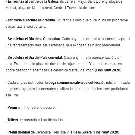
- Es realitza al centre de la Galera
, als carrers: Major, Sant Llorenç, plaça del
Mercat, plaça de l'Ajuntament, Centre i Travessia del forn.
- L'entrada al recinte és gratuïta
i, durant els dies que dura, hi ha un programa
d'activitats al seu voltant:
. Se celebra el Dia de la Comunitat
. Cada any una comunitat autònoma aporta
una representació dels seus artesans, que exposen a un lloc preeminent.
. Se celebra el Dia del País convidat
. Cada any hi ha la representació d'un
país. Es situen a la plaça de davant de l'Ajuntament. D'aquesta manera es
podrà descobrir la terrissa i la ceràmica d'arreu del món
(Fins l'any 2020)
.
Cada any, es pot trobar la
peça commemorativa de col·lecció.
Edició limitada
de peces signades i numerades, realitzades per un artesà terrisser participant
a la Fira.
. Premi
al millor estand decorat
.
.
Tallers
demostratius i participatius.
.
Premi Biennal
de Ceràmica i Terrissa Vila de la Galera
(Fins l'any 2020)