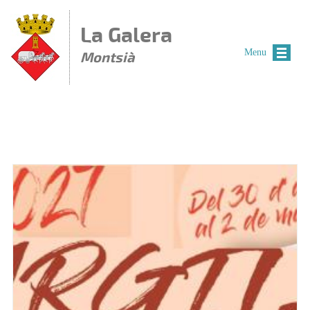
Vés al contingut
La Galera
Menu
Montsià