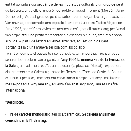
entitat sorgida a conseqüència de les inquietuds culturals d'un grup de gent
de la Galera, entre ells el mossèn del poble en aquell moment (Mossèn Manel
Domenech). Aquest grup de gent se solien reunir i organitzar alguna activitat.
Van muntar, per exemple, una exposició amb motiu de les Festes Majors de
l'any 1993, sobre "Com vivien els nostres iaios", i, aquell mateix any, per Nadal,
van organitzar una petita representació d'escenes bibíques, amb molt bona
acollida. A partir de l'èxit d'aquestes activitats, aquest grup de gent
s'organitza ja d'una manera seriosa com associació.
Tenint en compte el passat terriser del poble, tan importnat, i pensant que
seria un bon reclam, van organitzar
l'any 1994 la primera Fira de la Terrissa de
la Galera
, a nivell molt reduït quant a espai (la plaça del Mercat) i expositors:
els terrissers de la Galera, alguns de les Terres de l'Ebre i de Castelló. Fou un
èxit total, i per això, l'any següent es va tornar a organitzar ampliant-la amb
més expositors. Any rere any, aquesta s'ha anat ampliant, i ara és una fira
internacional.
*Descripció:
- Fira de caràcter monogràfic
(terrissa/ceràmica).
Se celebra anualment
coincidint amb l'1 de maig.