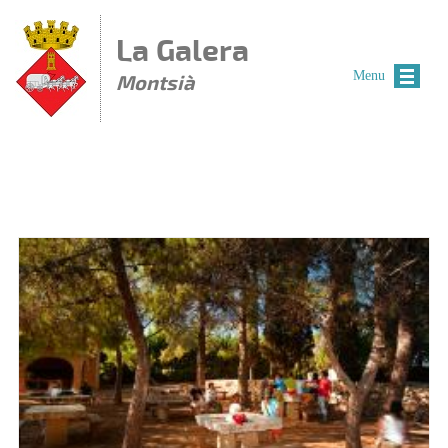
Vés al contingut
La Galera
Menu
Montsià